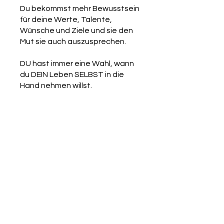
Du bekommst mehr Bewusstsein
für deine Werte, Talente,
Wünsche und Ziele und sie den
Mut sie auch auszusprechen.
DU hast immer eine Wahl, wann
du DEIN Leben SELBST in die
Hand nehmen willst.
Die Teilnahme an diesem
Programm ist über die App von
Wix möglich.
App öffnen
Programmleiter
Sabine Johannisson