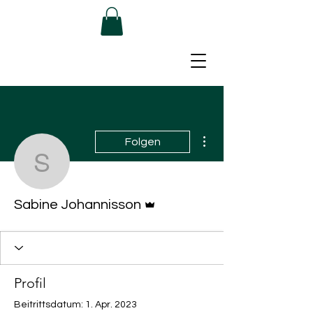
Weitere Optionen
Folgen
Sabine Johannisson
Administrator
Sabine Johannisson
Profil
Beitrittsdatum: 1. Apr. 2023