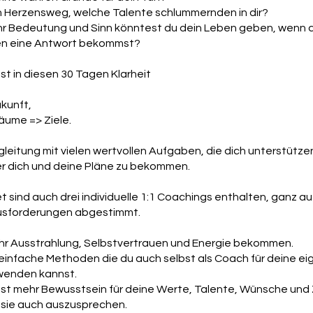
n Herzensweg, welche Talente schlummernden in dir?
hr Bedeutung und Sinn könntest du dein Leben geben, wenn du
en eine Antwort bekommst?
 in diesen 30 Tagen Klarheit
ukunft,
räume => Ziele.
leitung mit vielen wertvollen Aufgaben, die dich unterstütz
er dich und deine Pläne zu bekommen.
t sind auch drei individuelle 1:1 Coachings enthalten, ganz au
usforderungen abgestimmt.
hr Ausstrahlung, Selbstvertrauen und Energie bekommen.
 einfache Methoden die du auch selbst als Coach für deine e
enden kannst.
t mehr Bewusstsein für deine Werte, Talente, Wünsche und 
 sie auch auszusprechen.