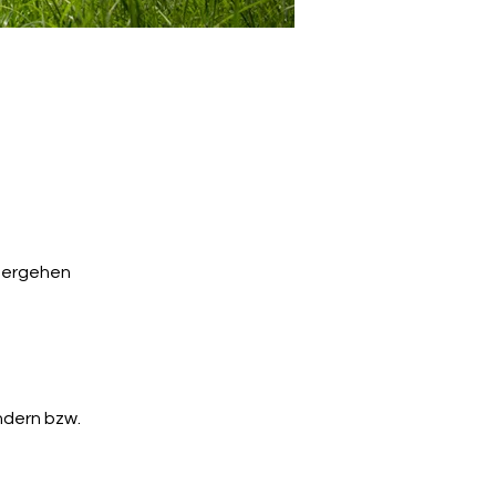
itergehen
ndern bzw.