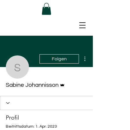
Weitere Optionen
Folgen
Sabine Johannisson
Administrator
Sabine Johannisson
Profil
Beitrittsdatum: 1. Apr. 2023