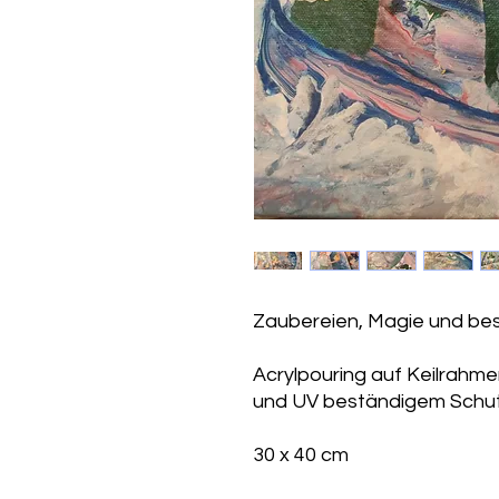
Zaubereien, Magie und b
Acrylpouring auf Keilrahm
und UV beständigem Schutz
30 x 40 cm