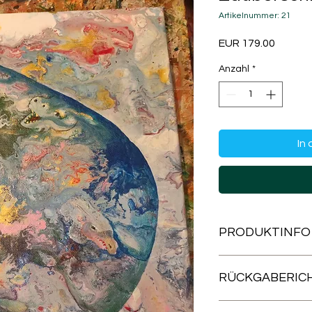
Artikelnummer: 21
Preis
EUR 179.00
Anzahl
*
In
PRODUKTINFO
Acryl bespanntem K
RÜCKGABERICH
Rückgabe nur gut ve