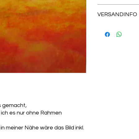
Rückgabe nur gut ve
VERSANDINFO
möglich
Versand als versich
ist im Preis inbegrif
Versand ins Ausland
liegen bei ca. 30 - 50
s gemacht,
 ich es nur ohne Rahmen
in meiner Nähe wäre das Bild inkl.