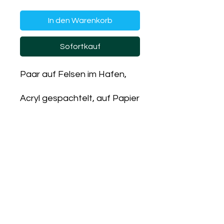
In den Warenkorb
Sofortkauf
Paar auf Felsen im Hafen,
Acryl gespachtelt, auf Papier
mit rotem Rahmen 55 x 75
cm
ohne Rahmen 50 x 70 cm
PRODUKTINFO
Bild inkl. Rahmen
RÜCKGABERICHTLINIE