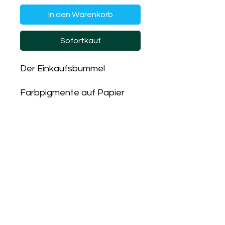
In den Warenkorb
Sofortkauf
Der Einkaufsbummel
Farbpigmente auf Papier
inkl. grünem Holz-Rahmen 42
x 42 cm
PRODUKTINFO
Bild inkl. Rahmen
RÜCKGABERICHTLINIE