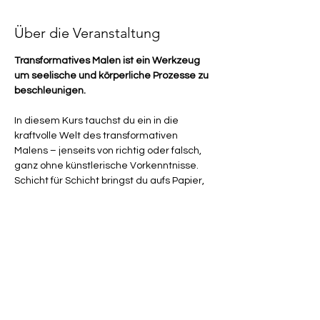
Über die Veranstaltung
Transformatives Malen ist ein Werkzeug 
um seelische und körperliche Prozesse zu 
beschleunigen.
In diesem Kurs tauchst du ein in die 
kraftvolle Welt des transformativen 
Malens – jenseits von richtig oder falsch, 
ganz ohne künstlerische Vorkenntnisse.
Schicht für Schicht bringst du aufs Papier, 
was dich bisher zurückgehalten hat: 
Ängste, Selbstzweifel, alte 
Verhinderungsprogramme oder dieses 
unsichtbare „Ich würde ja gern, aber…“.
Durch gezielte Impulse, Symbolarbeit und 
intuitive Farbprozesse werden 
unbewusste Blockaden sichtbar – und 
dürfen sich sanft lösen.