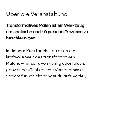
Über die Veranstaltung
Transformatives Malen ist ein Werkzeug 
um seelische und körperliche Prozesse zu 
beschleunigen.
In diesem Kurs tauchst du ein in die 
kraftvolle Welt des transformativen 
Malens – jenseits von richtig oder falsch, 
ganz ohne künstlerische Vorkenntnisse.
Schicht für Schicht bringst du aufs Papier, 
was dich bisher zurückgehalten hat: 
Ängste, Selbstzweifel, alte 
Verhinderungsprogramme oder dieses 
unsichtbare „Ich würde ja gern, aber…“.
Durch gezielte Impulse, Symbolarbeit und 
intuitive Farbprozesse werden 
unbewusste Blockaden sichtbar – und 
dürfen sich sanft lösen.