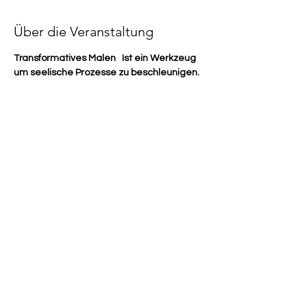
Über die Veranstaltung
Transformatives Malen   Ist ein Werkzeug 
um seelische Prozesse zu beschleunigen. 
  Folgende Thematiken können 
transformiert werden;
Emotionen und Gefühle: Wut, Hass, 
Trauer, Verzweiflung, Angst, Schmerz, 
Besorgnis
negativen Erfahrungen
Selbstzweifel
Teufelskreis der Gedanken
Zielfindung
Mehr anzeigen
Diese Veranstaltung teilen