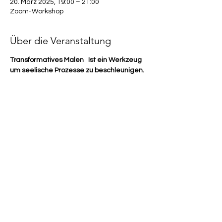
20. März 2025, 19:00 – 21:00
Zoom-Workshop
Über die Veranstaltung
Transformatives Malen   Ist ein Werkzeug 
um seelische Prozesse zu beschleunigen. 
  Folgende Thematiken können 
transformiert werden;
Emotionen und Gefühle: Wut, Hass, 
Trauer, Verzweiflung, Angst, Schmerz, 
Besorgnis
negativen Erfahrungen
Selbstzweifel
Teufelskreis der Gedanken
Zielfindung
Mehr anzeigen
Diese Veranstaltung teilen