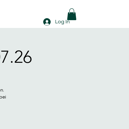
Log In
7.26
n.
bei