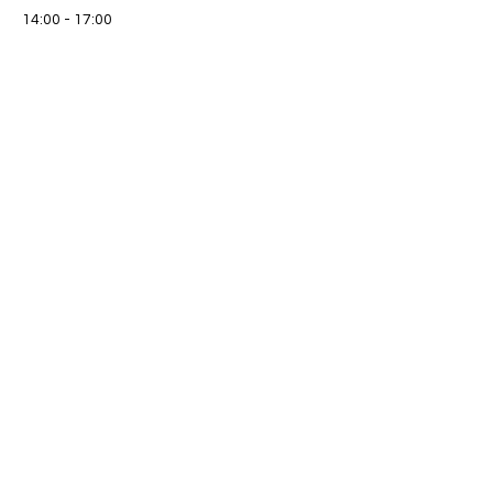
14:00 - 17:00
3 Stunden
Mal-Aus-Zeit 11.06.23
Konstanz
14:00 - 17:00
3 Stunden
Mal-Aus-Zeit 15.07.23
Konstanz
Alle ansehen
1 weiteres Element verfügbar