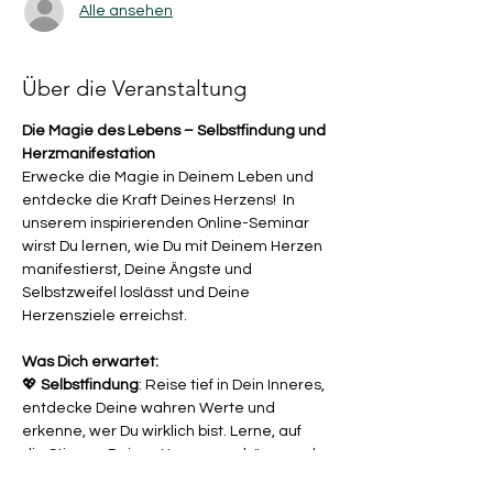
Alle ansehen
Über die Veranstaltung
Die Magie des Lebens – Selbstfindung und 
Herzmanifestation
Erwecke die Magie in Deinem Leben und 
entdecke die Kraft Deines Herzens!  In 
unserem inspirierenden Online-Seminar 
wirst Du lernen, wie Du mit Deinem Herzen 
manifestierst, Deine Ängste und 
Selbstzweifel loslässt und Deine 
Herzensziele erreichst.
Was Dich erwartet:
💖 
Selbstfindung
: Reise tief in Dein Inneres, 
entdecke Deine wahren Werte und 
erkenne, wer Du wirklich bist. Lerne, auf 
die Stimme Deines Herzens zu hören und 
sie in Deinem Alltag zu integrieren.