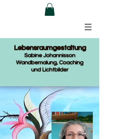
L
ebensraumgestaltung
Sabine Johannisson
Wandbemalung, Coaching
und Lichtbilder